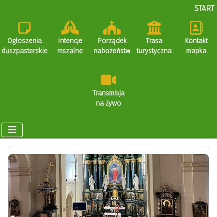
START
Ogłoszenia
Intencje
Porządek
Trasa
Kontakt
duszpasterskie
mszalne
nabożeństw
turystyczna
mapka
Transmisja
na żywo