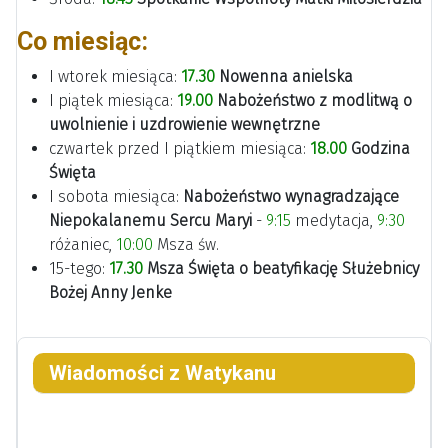
Co miesiąc:
I wtorek miesiąca:
17.30
Nowenna anielska
I piątek miesiąca:
19.00
Nabożeństwo z modlitwą o
uwolnienie
i
uzdrowienie
wewnętrzne
czwartek przed I piątkiem miesiąca:
18.00
Godzina
Święta
I sobota miesiąca:
Nabożeństwo wynagradzające
Niepokalanemu Sercu Maryi
-
9:15
medytacja,
9:30
różaniec,
10:00
Msza św.
15-tego:
17.30
Msza Święta o beatyfikację Służebnicy
Bożej Anny Jenke
Wiadomości z Watykanu