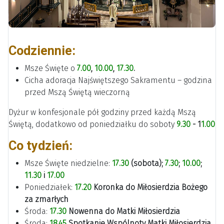
Codziennie:
Msze Święte o
7.00
,
10.00
,
17.30
.
Cicha adoracja Najświętszego Sakramentu – godzina
przed Mszą Świętą wieczorną
Dyżur w konfesjonale pół godziny przed każdą Mszą
Świętą, dodatkowo od poniedziałku do soboty
9.30
- 1
1.00
Co tydzień:
Msze Święte niedzielne:
17.30
(sobota);
7.30
;
10.00
;
11.30
i
17.00
Poniedziałek:
17.20
Koronka do Miłosierdzia Bożego
za zmarłych
Środa:
17.30
Nowenna do Matki Miłosierdzia
Środa:
18.45
Spotkanie Wspólnoty Matki Miłosierdzia