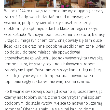
W lipcu 1944 roku wojska niemieckie wycofując się chciały
zatrzeć ślady swoich działań przed ofensywą ze
wschodu, podpaliły więc obiekty klasztorne, czego
efektem było spłonięcie dachu klasztornego i nakryć
wież kościoła. W dużym pomieszczeniu klasztoru, Niemcy
urządzili magazyn chemiczny. Znajdowały się tam duże
ilości karbidu oraz inne podobne środki chemiczne. Ogień
po dojściu do tego miejsca nie spowodował
przewidywanego wybuchu, jednak wytworzył tak wysoką
temperaturę, że ściany ceglane z łukowym stropem
zaczęły się topić. Pożar nie zniszczył konstrukcji nośnej
tej sali, jedynie wysoka temperatura spowodowała
topnienie cegły i zabarwienie wnętrza na czarno.
Po II wojnie światowej uporządkowano ją, pozostawiając
czarny nadtopiony sufit, z charakterystycznymi soplami
podobnymi do stalaktytów. Miejsce to nazwano „czarną
komnatą”. Obecnie znajduje się tutaj kaplica domu