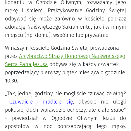
konaniu w Ogrodzie Oliwnym, rozważamy Jego
mękę i śmierć. Praktykowanie Godziny Świętej
odbywać się może zarówno w kościele poprzez
adorację Najświętszego Sakramentu, jak i w innym
miejscu (np. domu), wspólnie lub prywatnie.
W naszym kościele Godzina Święta, prowadzona
przez
Arcybractwo Straży Honorowej Najświętszego
Serca Pana Jezusa
odbywa się w każdy czwartek
poprzedzający pierwszy piątek miesiąca o godzinie
10:30.
„Tak, jednej godziny nie mogliście czuwać ze Mną?
Czuwajcie i módlcie się
, abyście nie ulegli
pokusie; duch wprawdzie ochoczy, ale ciało słabe”
- powiedział w Ogrodzie Oliwnym Jezus do
apostołów w noc poprzedzającą Jego mękę.