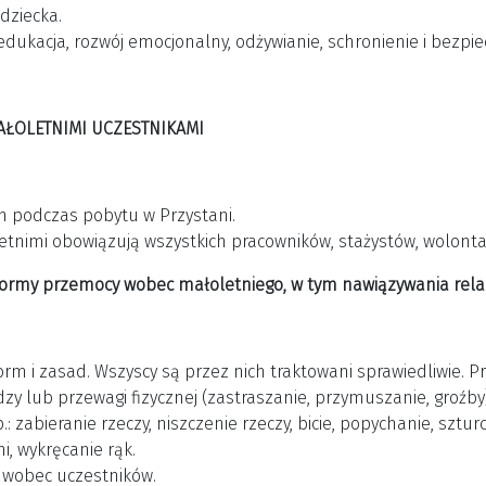
dziecka.
edukacja, rozwój emocjonalny, odżywianie, schronienie i bezpie
AŁOLETNIMI UCZESTNIKAMI
h podczas pobytu w Przystani.
etnimi obowiązują wszystkich pracowników, stażystów, wolonta
 formy przemocy wobec małoletniego, w tym nawiązywania rela
 i zasad. Wszyscy są przez nich traktowani sprawiedliwie. Pra
zy lub przewagi fizycznej (zastraszanie, przymuszanie, groźby)
.: zabieranie rzeczy, niszczenie rzeczy, bicie, popychanie, szt
i, wykręcanie rąk.
j wobec uczestników.