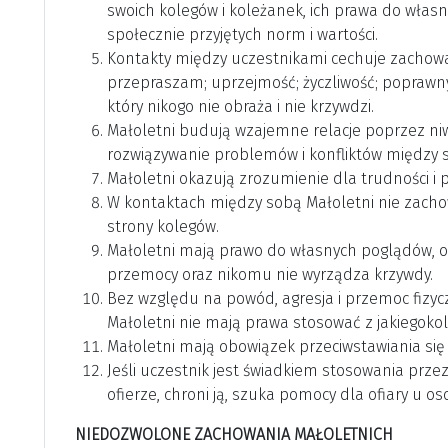
swoich kolegów i koleżanek, ich prawa do włas
społecznie przyjętych norm i wartości.
Kontakty między uczestnikami cechuje zachowani
przepraszam; uprzejmość; życzliwość; poprawny,
który nikogo nie obraża i nie krzywdzi.
Małoletni budują wzajemne relacje poprzez ni
rozwiązywanie problemów i konfliktów między so
Małoletni okazują zrozumienie dla trudności i p
W kontaktach między sobą Małoletni nie zachow
strony kolegów.
Małoletni mają prawo do własnych poglądów, oce
przemocy oraz nikomu nie wyrządza krzywdy.
Bez względu na powód, agresja i przemoc fizyc
Małoletni nie mają prawa stosować z jakiegokol
Małoletni mają obowiązek przeciwstawiania się
Jeśli uczestnik jest świadkiem stosowania prze
ofierze, chroni ją, szuka pomocy dla ofiary u os
NIEDOZWOLONE ZACHOWANIA MAŁOLETNICH