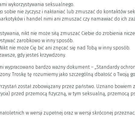
ami wykorzystywania seksualnego.
go sobie nie życzysz i nakłaniać lub zmuszać do kontaktów se
rkotyków i handel nimi ani zmuszać czy namawiać do ich zażyw
stywania, nikt nie może siłą zmuszać Ciebie do zrobienia nicze
zystywać zarobkowo w inny sposób.
Nikt nie może Cię bić ani znęcać się nad Tobą w inny sposób.
zawsze, gdy jesteś krzywdzony.
ni wypracowano bardzo ważny dokument – „Standardy ochrony 
dzony. Troskę tę rozumiemy jako szczególną dbałość o Twoją go
Przystań został zobowiązany przez państwo. Uznano bowiem 
życia) przed przemocą fizyczną, w tym seksualną, przemocą ps
łoletnich w wersji zupełnej oraz w wersji skróconej przeznacz