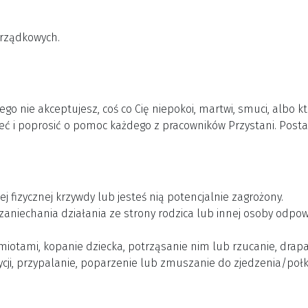
orządkowych.
zego nie akceptujesz, coś co Cię niepokoi, martwi, smuci, albo 
ć i poprosić o pomoc każdego z pracowników Przystani. Posta
j fizycznej krzywdy lub jesteś nią potencjalnie zagrożony.
aniechania działania ze strony rodzica lub innej osoby odpow
miotami, kopanie dziecka, potrząsanie nim lub rzucanie, drapani
i, przypalanie, poparzenie lub zmuszanie do zjedzenia/połkn