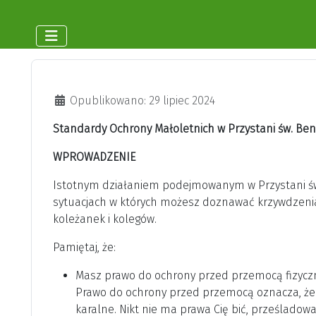
Szczegóły
Opublikowano: 29 lipiec 2024
Standardy Ochrony Małoletnich w Przystani św. Be
WPROWADZENIE
Istotnym działaniem podejmowanym w Przystani św.
sytuacjach w których możesz doznawać krzywdzenia 
koleżanek i kolegów.
Pamiętaj, że:
Masz prawo do ochrony przed przemocą fizyczn
Prawo do ochrony przed przemocą oznacza, że bi
karalne. Nikt nie ma prawa Cię bić, prześladow