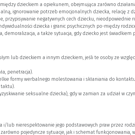
pomiędzy dzieckiem a opiekunem, obejmująca zarówno działania,
alną, ignorowanie potrzeb emocjonalnych dziecka, relację z dz
nie, przypisywanie negatywnych cech dziecku, nieodpowiednie 
ndywidualności dziecka i granic psychicznych po-między rodz
, demoralizacja, a także sytuacja, gdy dziecko jest świadkiem
ym lub dzieckiem a innym dzieckiem, jeśli te osoby ze względ
ła, penetracja).
elkie formy werbalnego molestowania i skłaniania do kontaktu
taktu).
zyskiwanie seksualne dziecka), gdy w zamian za udział w czy
a i/lub nierespektowanie jego podstawowych praw przez rodz
e zarówno pojedyncze sytuacje, jak i schemat funkcjonowania,