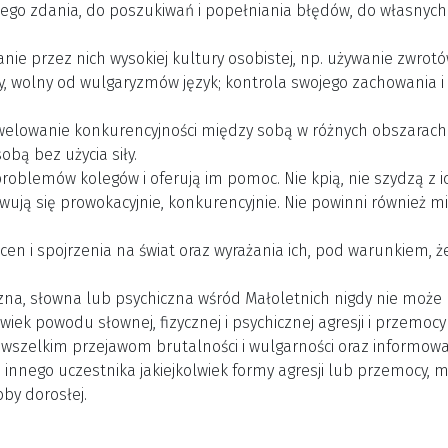
nego zdania, do poszukiwań i popełniania błędów, do własnyc
e przez nich wysokiej kultury osobistej, np. używanie zwrotó
 wolny od wulgaryzmów język; kontrola swojego zachowania i e
welowanie konkurencyjności między sobą w różnych obszarach
bą bez użycia siły.
roblemów kolegów i oferują im pomoc. Nie kpią, nie szydzą z ich
ują się prowokacyjnie, konkurencyjnie. Nie powinni również m
n i spojrzenia na świat oraz wyrażania ich, pod warunkiem, że 
zna, słowna lub psychiczna wśród Małoletnich nigdy nie może
wiek powodu słownej, fizycznej i psychicznej agresji i przemoc
 wszelkim przejawom brutalności i wulgarności oraz informowa
z innego uczestnika jakiejkolwiek formy agresji lub przemocy
oby dorosłej.