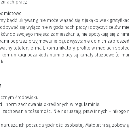
zinach pracy,
podmiotowo.
 bądź ukrywany, nie może wiązać się z jakąkolwiek gratyfikacją
odbywać się wyłącz-nie w godzinach pracy i dotyczyć celów mi
ków do swojego miejsca zamieszkania, nie spotykają się z nim
ikami poprzez przyjmowanie bądź wysyłanie do nich zaproszeń 
watny telefon, e-mail, komunikatory, profile w mediach społec
ą komunikacji poza godzinami pracy są kanały służbowe (e-mai
kt.
MI
ecznym środowisku.
d i norm zachowania określonych w regulaminie.
i zachowania tożsamości. Nie naruszają praw innych – nikogo 
arusza ich poczucia godności osobistej. Małoletni są zobowią