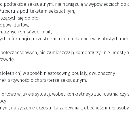
o podtekście seksualnym, nie nawiązują w wypowiedziach do ak
u/ubioru z pod-tekstem seksualnym,
zących się do płci,
ipów i żartów,
nacznych smsów, e-maili,
ych informacji o uczestnikach i ich rodzinach w osobistych m
ołecznościowych, nie zamieszczają komentarzy i nie udostępni
rzywdę.
ałoletnich) w sposób niestosowny, poufały, dwuznaczny.
wiek aktywności o charakterze seksualnym.
omfortowo w jakiejś sytuacji, wobec konkretnego zachowania czy
ocy.
nym, na życzenie uczestnika zapewniają obecność innej osoby 