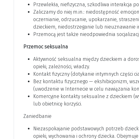
Przewlekła, niefizyczna, szkodliwa interakcja 
Zaliczamy do niej m.in.: niedostępność emocjon
oczernianie, odrzucanie, upokarzanie, strasze
dzieckiem, niedostrzeganie lub nieuznawanie i
Przemocą jest także nieodpowiednia socjalizacja
Przemoc seksualna
Aktywność seksualna między dzieckiem a dorosł
opieki, zależności, władzy.
Kontakt fizyczny (dotykanie intymnych części cia
Bez kontaktu fizycznego — ekshibicjonizm, wsz
(uwodzenie w Internecie w celu nawiązania kon
Komercyjne kontakty seksualne z dzieckiem (wy
lub obietnicę korzyści.
Zaniedbanie
Niezaspokajanie podstawowych potrzeb dzieck
opieki, wychowania i ochrony dziecka. Obejmuj