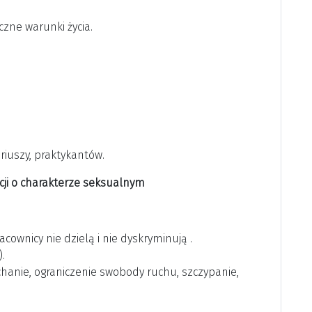
czne warunki życia.
riuszy, praktykantów.
cji o charakterze seksualnym
cownicy nie dzielą i nie dyskryminują .
.
urchanie, ograniczenie swobody ruchu, szczypanie,