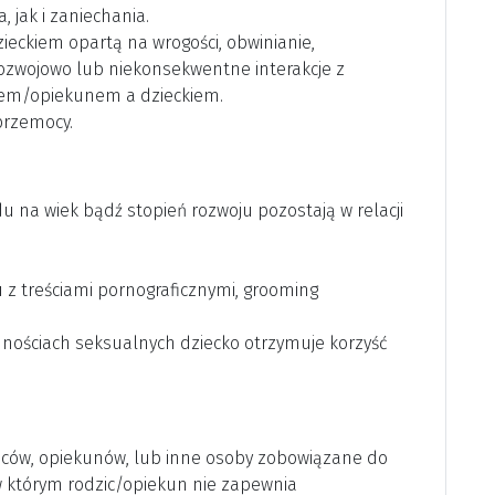
 jak i zaniechania.
ieckiem opartą na wrogości, obwinianie,
rozwojowo lub niekonsekwentne interakcje z
icem/opiekunem a dzieckiem.
 przemocy.
u na wiek bądź stopień rozwoju pozostają w relacji
 z treściami pornograficznymi, grooming
nnościach seksualnych dziecko otrzymuje korzyść
iców, opiekunów, lub inne osoby zobowiązane do
 w którym rodzic/opiekun nie zapewnia